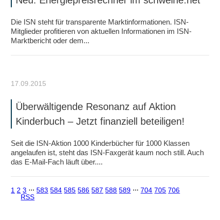
Neu: Energiepreisrechner im schweine.net
Die ISN steht für transparente Marktinformationen. ISN-
Mitglieder profitieren von aktuellen Informationen im ISN-
Marktbericht oder dem...
17.09.2015
Überwältigende Resonanz auf Aktion
Kinderbuch – Jetzt finanziell beteiligen!
Seit die ISN-Aktion 1000 Kinderbücher für 1000 Klassen
angelaufen ist, steht das ISN-Faxgerät kaum noch still. Auch
das E-Mail-Fach läuft über....
1
2
3
⋅⋅⋅
583
584
585
586
587
588
589
⋅⋅⋅
704
705
706
RSS