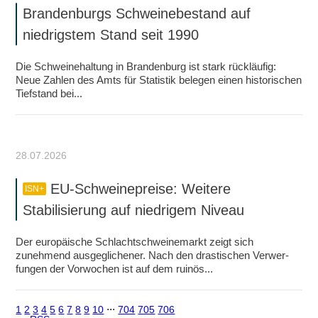
Brandenburgs Schweinebestand auf
niedrigstem Stand seit 1990
Die Schweinehaltung in Brandenburg ist stark rückläufig:
Neue Zahlen des Amts für Statistik belegen einen historischen
Tiefstand bei...
28.07.2026
EU-Schweinepreise: Weitere
ISN+
Stabilisierung auf niedrigem Niveau
Der europäische Schlachtschweinemarkt zeigt sich
zunehmend ausgeglichener. Nach den drastischen Verwer­
fungen der Vorwochen ist auf dem ruinös...
1
2
3
4
5
6
7
8
9
10
⋅⋅⋅
704
705
706