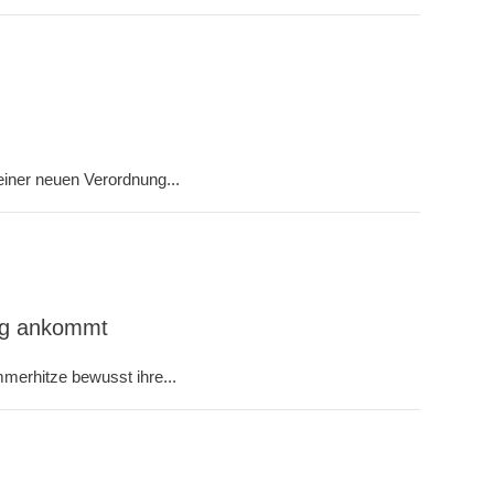
iner neuen Verordnung...
ung ankommt
merhitze bewusst ihre...