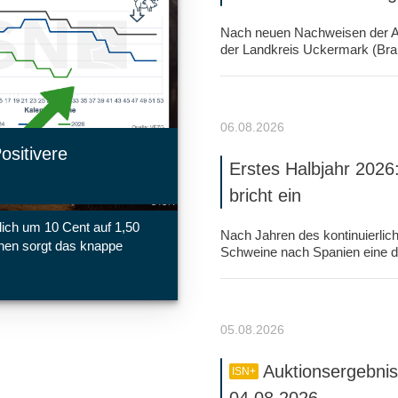
Nach neuen Nachweisen der Af
der Landkreis Uckermark (Bra
06.08.2026
ositivere
Erstes Halbjahr 2026
bricht ein
lich um 10 Cent auf 1,50
Nach Jahren des kontinuierli
hen sorgt das knappe
Schweine nach Spanien eine d
05.08.2026
Auktionsergebnis
ISN+