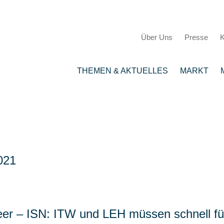
Über Uns
Presse
K
THEMEN & AKTUELLES
MARKT
021
leer – ISN: ITW und LEH müssen schnell f