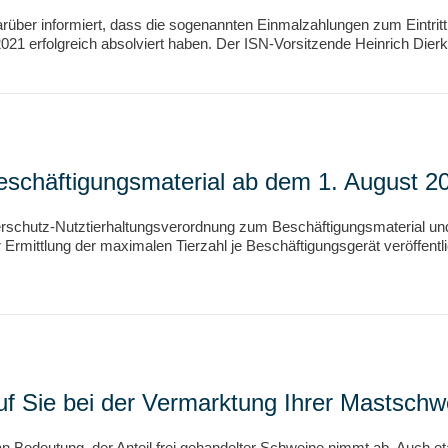
arüber informiert, dass die sogenannten Einmalzahlungen zum Eintritt 
21 erfolgreich absolviert haben. Der ISN-Vorsitzende Heinrich Dierk
schäftigungsmaterial ab dem 1. August 2
erschutz-Nutztierhaltungsverordnung zum Beschäftigungsmaterial und
rmittlung der maximalen Tierzahl je Beschäftigungsgerät veröffentli
auf Sie bei der Vermarktung Ihrer Mastsch
Bedeutung, der Anteil frei gehandelter Schweine nimmt ab. Auch e