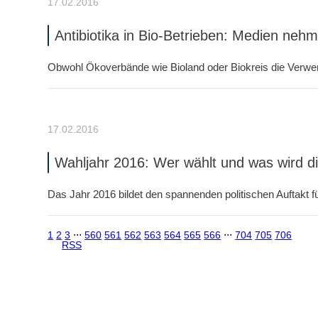
17.02.2016
Antibiotika in Bio-Betrieben: Medien neh
Obwohl Ökoverbände wie Bioland oder Biokreis die Verwendu
17.02.2016
Wahljahr 2016: Wer wählt und was wird di
Das Jahr 2016 bildet den spannenden politischen Auftakt fü
1
2
3
⋅⋅⋅
560
561
562
563
564
565
566
⋅⋅⋅
704
705
706
RSS