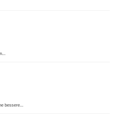
n
...
ne bessere...