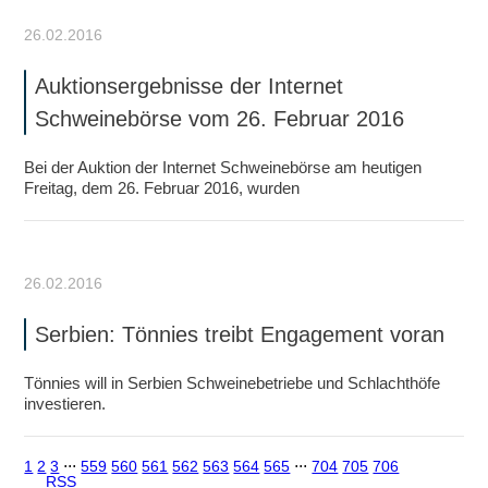
26.02.2016
Auktionsergebnisse der Internet
Schweinebörse vom 26. Februar 2016
Bei der Auktion der Internet Schweinebörse am heutigen
Freitag, dem 26. Februar 2016, wurden
26.02.2016
Serbien: Tönnies treibt Engagement voran
Tönnies will in Serbien Schweinebetriebe und Schlachthöfe
investieren.
1
2
3
⋅⋅⋅
559
560
561
562
563
564
565
⋅⋅⋅
704
705
706
RSS