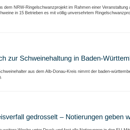
s dem NRW-Ringelschwanzprojekt im Rahmen einer Veranstaltung auf
weine in 15 Betrieben es mit völlig unversehrtem Ringelschwanzproj
sch zur Schweinehaltung in Baden-Württem
 Schweinehalter aus dem Alb-Donau-Kreis nimmt der baden-württemb
.
sverfall gedrosselt – Notierungen geben w
 weitere Woche unter Druck und fast alle Notierungen in den EU-Mit