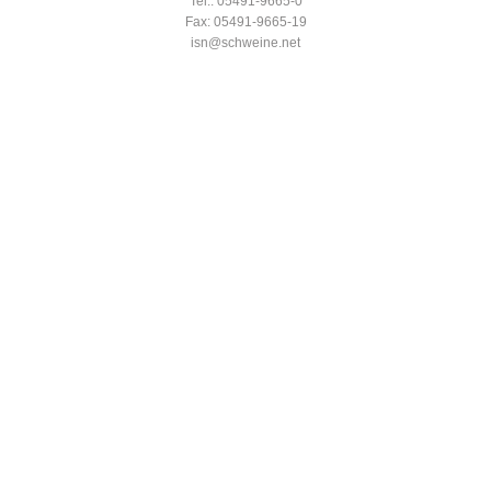
Tel.: 05491-9665-0
Fax: 05491-9665-19
isn@schweine.net