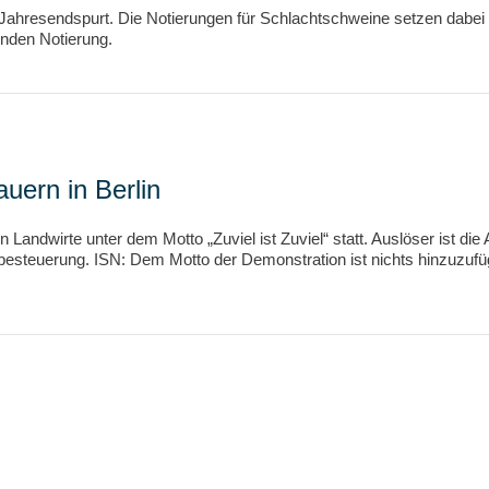
ahresendspurt. Die Notierungen für Schlachtschweine setzen dabei de
lnden Notierung.
uern in Berlin
n Landwirte unter dem Motto „Zuviel ist Zuviel“ statt. Auslöser ist di
steuerung. ISN: Dem Motto der Demonstration ist nichts hinzuzufüge