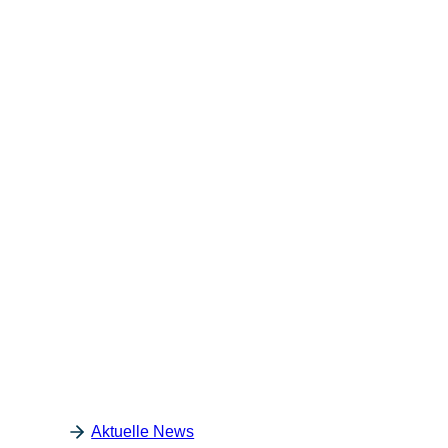
Straße
,
Hausnr.
PLZ
,
Ort
Mitgliedsnummer
E-Mail
Jetzt Anmelden
Jetzt Anmelden
Ihre Daten werden zum Zwecke der Bearbeitung Ihrer Anfrage
Aktuelle News