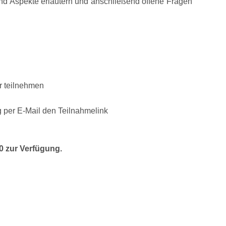
nd Aspekte erläutern und anschließend offene Fragen
r teilnehmen
 per E-Mail den Teilnahmelink
0 zur Verfügung.
er TA Luft
am Mi., 24.01.2024 um 14 Uhr an: