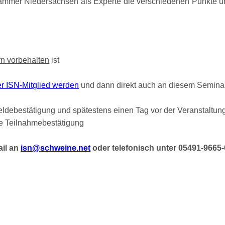
kammer Niedersachsen als Experte die verschiedenen Punkte u
rn vorbehalten
ist
er ISN-Mitglied werden
und dann direkt auch an diesem Semina
ldebestätigung und spätestens einen Tag vor der Veranstaltung
ne Teilnahmebestätigung
ail an
isn@schweine.net
oder telefonisch unter 05491-9665-
eb-Seminar zum Thema
Umsetzung der neuen Vorgaben d