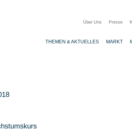
Über Uns
Presse
K
THEMEN & AKTUELLES
MARKT
018
chstumskurs