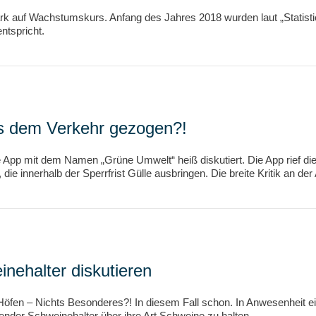
ark auf Wachstumskurs. Anfang des Jahres 2018 wurden laut „Statist
ntspricht.
s dem Verkehr gezogen?!
e App mit dem Namen „Grüne Umwelt“ heiß diskutiert. Die App rief d
 die innerhalb der Sperrfrist Gülle ausbringen. Die breite Kritik an der
inehalter diskutieren
 Höfen – Nichts Besonderes?! In diesem Fall schon. In Anwesenheit
ftender Schweinehalter über ihre Art Schweine zu halten.