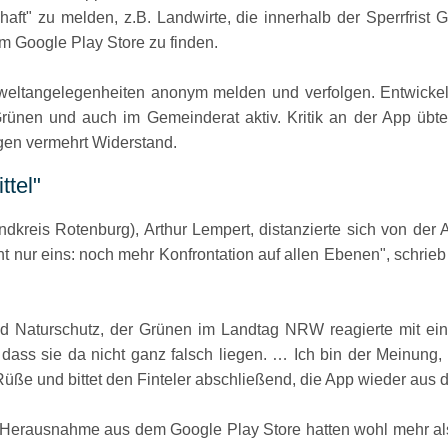
haft
zu melden, z.B. Landwirte, die innerhalb der Sperrfrist G
im Google Play Store zu finden.
weltangelegenheiten anonym melden und verfolgen. Entwickelt
rünen und auch im Gemeinderat aktiv. Kritik an der App übt
gen vermehrt Widerstand.
ttel
dkreis Rotenburg), Arthur Lempert, distanzierte sich von der
cht nur eins: noch mehr Konfrontation auf allen Ebenen
, schrie
d Naturschutz, der Grünen im Landtag NRW reagierte mit ein
 dass sie da nicht ganz falsch liegen. … Ich bin der Meinung,
 Rüße und bittet den Finteler abschließend, die App wieder aus
r Herausnahme aus dem Google Play Store hatten wohl mehr als