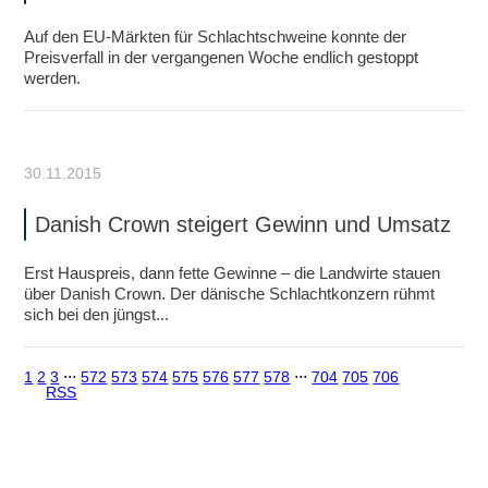
Auf den EU-Märkten für Schlachtschweine konnte der
Preisverfall in der vergangenen Woche endlich gestoppt
werden.
30.11.2015
Danish Crown steigert Gewinn und Umsatz
Erst Hauspreis, dann fette Gewinne – die Landwirte stauen
über Danish Crown. Der dänische Schlachtkonzern rühmt
sich bei den jüngst...
1
2
3
⋅⋅⋅
572
573
574
575
576
577
578
⋅⋅⋅
704
705
706
RSS