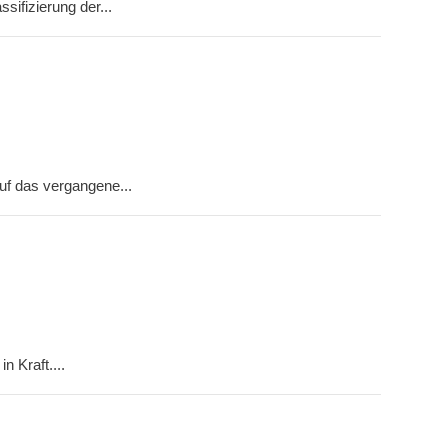
ifizierung der...
uf das vergangene...
n Kraft....