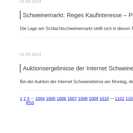
01.04.2014
Schweinemarkt: Reges Kaufinteresse – Pr
Die Lage am Schlachtschweinemarkt stellt sich in diesen 
01.04.2014
Auktionsergebnisse der Internet Schwei
Bei der Auktion der Internet Schweinebörse am Montag, d
1
2
3
⋅⋅⋅
1004
1005
1006
1007
1008
1009
1010
⋅⋅⋅
1101
110
RSS