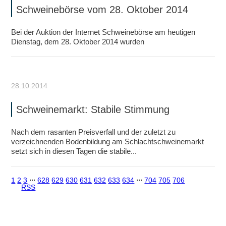
Schweinebörse vom 28. Oktober 2014
Bei der Auktion der Internet Schweinebörse am heutigen
Dienstag, dem 28. Oktober 2014 wurden
28.10.2014
Schweinemarkt: Stabile Stimmung
Nach dem rasanten Preisverfall und der zuletzt zu
verzeichnenden Bodenbildung am Schlachtschweinemarkt
setzt sich in diesen Tagen die stabile...
1
2
3
⋅⋅⋅
628
629
630
631
632
633
634
⋅⋅⋅
704
705
706
RSS