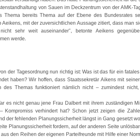
enstandhaltung von Sauen im Deckzentrum von der AMK-Tage
as Thema bereits Thema auf der Ebene des Bundesrates sei
Aeikens, mit der zuversichtlichen Aussage zitiert, dass man s
 nicht sehr weit auseinander
, betonte Aeikens gegenüb
mmen werde.
 der Tagesordnung nun richtig ist: Was ist das für ein fatales
et haben? Wir hoffen, dass Staatssekretär Aikens mit seiner 
en des Themas funktioniert nämlich nicht – zumindest nich
r es nicht genau jene Frau Dalbert mit ihrem zuständigen Mini
n – Kompromiss verhindert hat? Schon jetzt zeigen die Zahl
 der fehlenden Planungssicherheit längst in Gang gesetzt word
ite Planungssicherheit fordern, auf der anderen Seite unlösba
g aus den Reihen der eigenen Parteifreunde mit Hilfe einer No