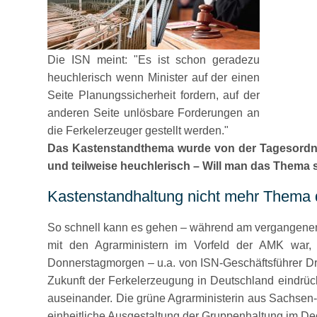
Die ISN meint: "Es ist schon geradezu
heuchlerisch wenn Minister auf der einen
Seite Planungssicherheit fordern, auf der
anderen Seite unlösbare Forderungen an
die Ferkelerzeuger gestellt werden."
Das Kastenstandthema wurde von der Tagesordnun
und teilweise heuchlerisch – Will man das Thema 
Kastenstandhaltung nicht mehr Thema
So schnell kann es gehen – während am vergangene
mit den Agrarministern im Vorfeld der AMK war
Donnerstagmorgen – u.a. von ISN-Geschäftsführer Dr.
Zukunft der Ferkelerzeugung in Deutschland eindrückl
auseinander. Die grüne Agrarministerin aus Sachsen-A
einheitliche Ausgestaltung der Gruppenhaltung im Dec