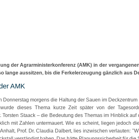
g der Agrarministerkonferenz (AMK) in der vergangenen Wo
so lange aussitzen, bis die Ferkelerzeugung gänzlich aus 
 der AMK
n Donnerstag morgens die Haltung der Sauen im Deckzentrum 
, wurde dieses Thema kurze Zeit später von der Tageso
 Torsten Staack – die Bedeutung des Themas im Hinblick auf d
ich mit Zahlen untermauert. Wie es scheint, liegen jedoch die
nhalt, Prof. Dr. Claudia Dalbert, lies inzwischen verlauten:
Wi
kstall verständigt haben. Das hätte Planungssicherheit für die