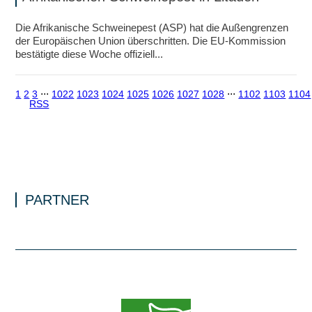
Die Afrikanische Schweinepest (ASP) hat die Außengrenzen
der Europäischen Union überschritten. Die EU-Kommission
bestätigte diese Woche offiziell...
1
2
3
⋅⋅⋅
1022
1023
1024
1025
1026
1027
1028
⋅⋅⋅
1102
1103
1104
RSS
PARTNER