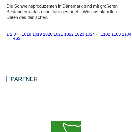
Die Schweineproduzenten in Dänemark sind mit größeren
Beständen in das neue Jahr gestartet. Wie aus aktuellen
Daten des dänischen...
1
2
3
⋅⋅⋅
1018
1019
1020
1021
1022
1023
1024
⋅⋅⋅
1102
1103
1104
RSS
PARTNER