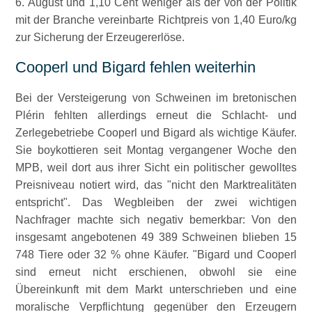
6. August und 1,10 Cent weniger als der von der Politik
mit der Branche vereinbarte Richtpreis von 1,40 Euro/kg
zur Sicherung der Erzeugererlöse.
Cooperl und Bigard fehlen weiterhin
Bei der Versteigerung von Schweinen im bretonischen
Plérin fehlten allerdings erneut die Schlacht- und
Zerlegebetriebe Cooperl und Bigard als wichtige Käufer.
Sie boykottieren seit Montag vergangener Woche den
MPB, weil dort aus ihrer Sicht ein politischer gewolltes
Preisniveau notiert wird, das
nicht den Marktrealitäten
entspricht
. Das Wegbleiben der zwei wichtigen
Nachfrager machte sich negativ bemerkbar: Von den
insgesamt angebotenen 49 389 Schweinen blieben 15
748 Tiere oder 32 % ohne Käufer.
Bigard und Cooperl
sind erneut nicht erschienen, obwohl sie eine
Übereinkunft mit dem Markt unterschrieben und eine
moralische Verpflichtung gegenüber den Erzeugern