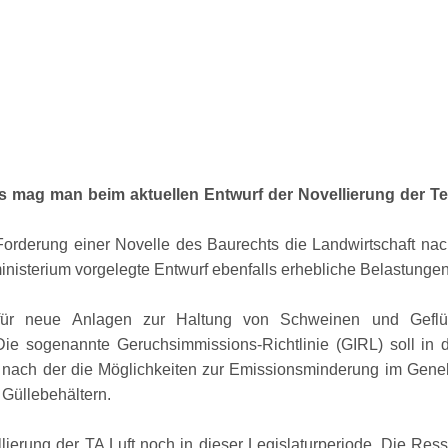
 mag man beim aktuellen Entwurf der Novellierung der Tec
rderung einer Novelle des Baurechts die Landwirtschaft nach
nisterium vorgelegte Entwurf ebenfalls erhebliche Belastungen f
ht für neue Anlagen zur Haltung von Schweinen und Gefl
sogenannte Geruchsimmissions-Richtlinie (GIRL) soll in die
en, nach der die Möglichkeiten zur Emissionsminderung im Gene
Güllebehältern.
ierung der TA Luft noch in dieser Legislaturperiode. Die Res