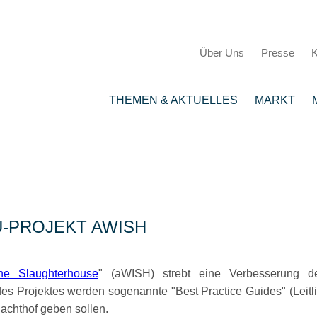
Über Uns
Presse
K
THEMEN & AKTUELLES
MARKT
U-PROJEKT AWISH
the Slaughterhouse
(aWISH) strebt eine Verbesserung de
 des Projektes werden sogenannte
Best Practice Guides
(Leitl
achthof geben sollen.