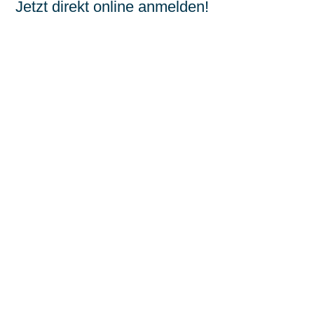
Jetzt direkt online anmelden!
Hiermit melde ich mich verbindlich für das ISN-
Webseminar
Umbau der Sauenhaltung – Gesetzliche
Vorgaben und Bundesförderprogramm
am Montag,
28.04.2025 um 14 Uhr an:
Name
,
Vorname
Straße
,
Hausnr.
PLZ
,
Ort
Mitgliedsnummer (falls zur Hand)
E-Mail
Jetzt Anmelden
Jetzt Anmelden