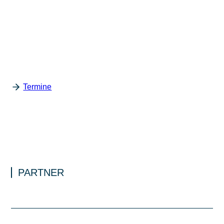
Ihre Daten werden zum Zwecke der Bearbeitung Ihrer Anfrage
gespeichert und verarbeitet. Weitere Informationen finden Sie
hier:
Datenschutzhinweis
Termine
PARTNER