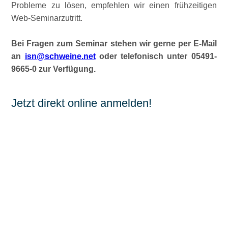
Probleme zu lösen, empfehlen wir einen frühzeitigen
Web-Seminarzutritt.
Bei Fragen zum Seminar stehen wir gerne per E-Mail
an
isn@schweine.net
oder telefonisch unter 05491-
9665-0 zur Verfügung.
Jetzt direkt online anmelden!
Hiermit melde ich mich verbindlich für das Web-
Seminar zum Thema
Umsetzung der Tierschutz-
NutztierhaltungsVO
am Di., 19.12.2023 um 14
Uhr an:
Name
,
Vorname
Straße
,
Hausnr.