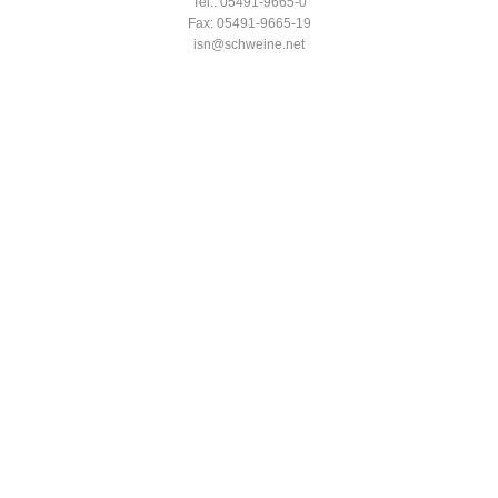
Tel.: 05491-9665-0
Fax: 05491-9665-19
isn@schweine.net