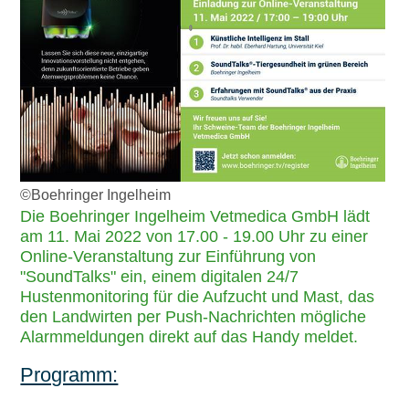
©Boehringer Ingelheim
Die Boehringer Ingelheim Vetmedica GmbH lädt
am 11. Mai 2022 von 17.00 - 19.00 Uhr zu einer
Online-Veranstaltung zur Einführung von
SoundTalks
ein, einem digitalen 24/7
Hustenmonitoring für die Aufzucht und Mast, das
den Landwirten per Push-Nachrichten mögliche
Alarmmeldungen direkt auf das Handy meldet.
Programm: