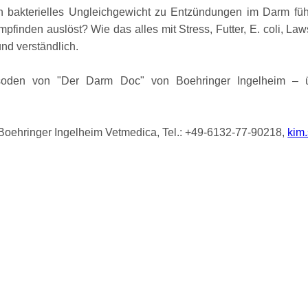
in bakterielles Ungleichgewicht zu Entzündungen im Darm fü
pfinden auslöst? Wie das alles mit Stress, Futter, E. coli, L
nd verständlich.
soden von
Der Darm Doc
von Boehringer Ingelheim – ü
 Boehringer Ingelheim Vetmedica, Tel.: +49-6132-77-90218,
kim