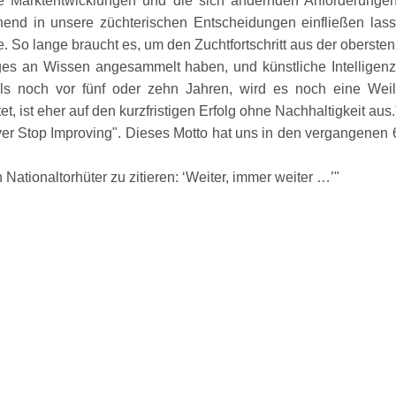
e Marktentwicklungen und die sich ändernden Anforderunge
end in unsere züchterischen Entscheidungen einfließen lasse
re. So lange braucht es, um den Zuchtfortschritt aus der oberste
iges an Wissen angesammelt haben, und künstliche Intelligen
ls noch vor fünf oder zehn Jahren, wird es noch eine Weile
, ist eher auf den kurzfristigen Erfolg ohne Nachhaltigkeit aus.
er Stop Improving
. Dieses Motto hat uns in den vergangenen
tionaltorhüter zu zitieren: ‘Weiter, immer weiter …’