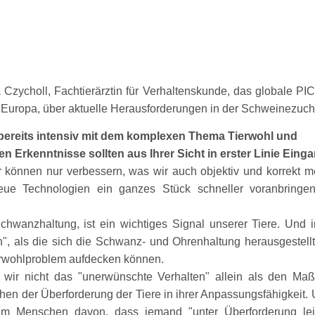
Czycholl, Fachtierärztin für Verhaltenskunde, das globale PIC-
n Europa, über aktuelle Herausforderungen in der Schweinezuch
t bereits intensiv mit dem komplexen Thema Tierwohl und
 Erkenntnisse sollten aus Ihrer Sicht in erster Linie Einga
ir können nur verbessern, was wir auch objektiv und korrekt 
eue Technologien ein ganzes Stück schneller voranbringen
hwanzhaltung, ist ein wichtiges Signal unserer Tiere. Und
n
, als die sich die Schwanz- und Ohrenhaltung herausgestell
erwohlproblem aufdecken können.
s wir nicht das
unerwünschte Verhalten
allein als den Maßs
chen der Überforderung der Tiere in ihrer Anpassungsfähigkeit
 beim Menschen davon, dass jemand
unter Überforderung lei