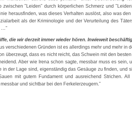
lso zwischen
Leiden
durch körperlichen Schmerz und
Leiden
inie herausfinden, was dieses Verhalten auslöst, also was de
zialarbeit als der Kriminologie und der Verurteilung des Täte
n …
riffe, die wir derzeit immer wieder hören. Inwieweit beschäf
Aus verschiedenen Gründen ist es allerdings mehr und mehr in d
von überzeugt, dass es nicht reicht, das Schwein mit den best
eidend. Aber wie Irena schon sagte, messbar muss es sein, um 
die in der Lage sind, eigenständig das Gesäuge zu finden, und
auen mit gutem Fundament und ausreichend Strichen. All d
h messbar und sichtbar bei den Ferkelerzeugern.