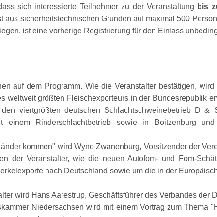
 dass sich interessierte Teilnehmer zu der Veranstaltung
bis 
t aus sicherheitstechnischen Gründen auf maximal 500 Persone
gen, ist eine vorherige Registrierung für den Einlass unbedingt
n auf dem Programm. Wie die Veranstalter bestätigen, wird
es weltweit größten Fleischexporteurs in der Bundesrepublik e
 den viertgrößten deutschen Schlachtschweinebetrieb D &
it einem Rinderschlachtbetrieb sowie in Boitzenburg un
lländer kommen
wird Wyno Zwanenburg, Vorsitzender der Vere
ben der Veranstalter, wie die neuen Autofom- und Fom-Schä
rkelexporte nach Deutschland sowie um die in der Europäisc
halter wird Hans Aarestrup, Geschäftsführer des Verbandes de
ftskammer Niedersachsen wird mit einem Vortrag zum Thema