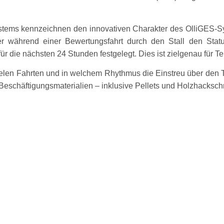
ystems kennzeichnen den innovativen Charakter des OlliGES-Sy
ter während einer Bewertungsfahrt durch den Stall den Stat
für die nächsten 24 Stunden festgelegt. Dies ist zielgenau für 
vielen Fahrten und in welchem Rhythmus die Einstreu über den Ta
 Beschäftigungsmaterialien – inklusive Pellets und Holzhackschn