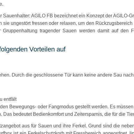
e.
für Sauenhalter: AGILO FB bezeichnet ein Konzept der AGILO-G
n sie ungestört fressen oder relaxen, um den Rückzugsbereich d
der Gruppenhaltung tragender Sauen werden damit auf den F
folgenden Vorteilen auf
iehen. Durch die geschlossene Tür kann keine andere Sau nach
 entfält
in den Bewegungs- oder Fangmodus gestellt werden. Es müsse
n. Das bedeutet Bedienkomfort und Zeitersparnis, die für die Tie
atzangebot aus für Sauen und ihre Ferkel. Grund sind die neb
box ist ein Ferkelschutzkorb mit Fressbereich angeordnet, li