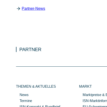
Partner-News
PARTNER
THEMEN & AKTUELLES
MARKT
News
Marktpreise & 
Termine
ISN-Marktinfor
ISN-Kompakt & Rundbrief
EU-Schweinepre