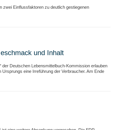
en zwei Einflussfaktoren zu deutlich gestiegenen
Geschmack und Inhalt
ngs“ der Deutschen Lebensmittelbuch-Kommission erlauben
hen Ursprungs eine Irreführung der Verbraucher. Am Ende
25 ist eine weitere Absenkung vorgesehen. Die FDP