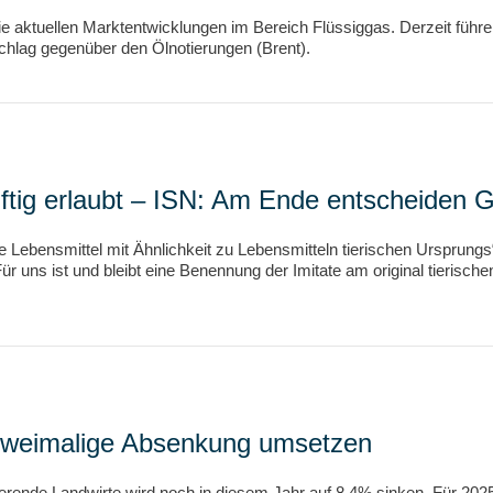
f die aktuellen Marktentwicklungen im Bereich Flüssiggas. Derzeit führ
hlag gegenüber den Ölnotierungen (Brent).
ftig erlaubt – ISN: Am Ende entscheiden 
he Lebensmittel mit Ähnlichkeit zu Lebensmitteln tierischen Urspru
ür uns ist und bleibt eine Benennung der Imitate am original tierisc
l zweimalige Absenkung umsetzen
erende Landwirte wird noch in diesem Jahr auf 8,4% sinken. Für 20