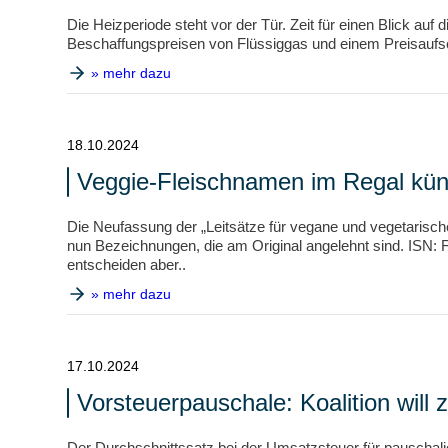
Die Heizperiode steht vor der Tür. Zeit für einen Blick au
Beschaffungspreisen von Flüssiggas und einem Preisaufsc
» mehr dazu
18.10.2024
Veggie-Fleischnamen im Regal kün
Die Neufassung der „Leitsätze für vegane und vegetarisc
nun Bezeichnungen, die am Original angelehnt sind. ISN: F
entscheiden aber..
» mehr dazu
17.10.2024
Vorsteuerpauschale: Koalition wil
Der Durchschnittssatz bei der Umsatzsteuer für pauschali