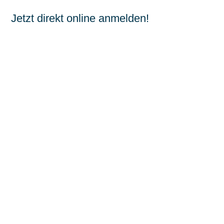
Jetzt direkt online anmelden!
Hiermit melde ich mich verbindlich für das ISN Web-
Seminar
Initiative Tierwohl – Was ist neu ab 2025?
am
Donnerstag, 12.09.2024 um 14 Uhr an:
Name
,
Vorname
Mitgliedsnummer
Straße
,
Hausnummer
PLZ
,
Ort
E-Mail Adresse
Jetzt anmelden!
Jetzt anmelden!