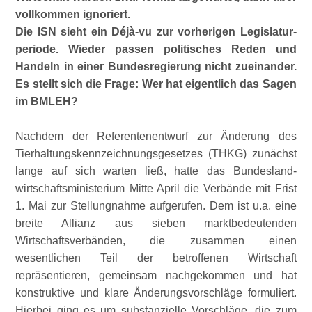
vollkommen ignoriert.
Die ISN sieht ein Déjà-vu zur vorherigen Legislatur­
periode. Wieder passen politisches Reden und
Handeln in einer Bundesregierung nicht zueinander.
Es stellt sich die Frage: Wer hat eigentlich das Sagen
im BMLEH?
Nachdem der Referentenentwurf zur Änderung des
Tierhaltungskennzeichnungs­gesetzes (THKG) zunächst
lange auf sich warten ließ, hatte das Bundesland­
wirtschafts­ministerium Mitte April die Verbände mit Frist
1. Mai zur Stellungnahme aufgerufen. Dem ist u.a. eine
breite Allianz aus sieben marktbedeutenden
Wirtschaftsverbänden, die zusammen einen
wesentlichen Teil der betroffenen Wirtschaft
repräsentieren, gemeinsam nachgekommen und hat
konstruktive und klare Änderungsvorschläge formuliert.
Hierbei ging es um sub­stan­zielle Vorschläge, die zum