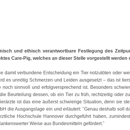
inisch und ethisch verantwortbare Festlegung des Zeitp
es Care-Pig, welches an dieser Stelle vorgestellt werden s
e damit verbundene Entscheidung ein Tier notzutöten oder weit
 wird es unnötig Schmerzen und Leiden ausgesetzt – das ist tie
ie noch sinnvoll und erfolgversprechend ist. Besonders schwie
die Beurteilung dessen, ob ein Tier zu früh, rechtzeitig oder z
erärzte ist das eine äußerst schwierige Situation, denn sie st
mbH die Ausgangslage ein und erläutert:
Genau deshalb soll d
ärztliche Hochschule Hannover durchgeführt haben, zumindest e
dankenswerter Weise aus Bundesmitteln gefördert.