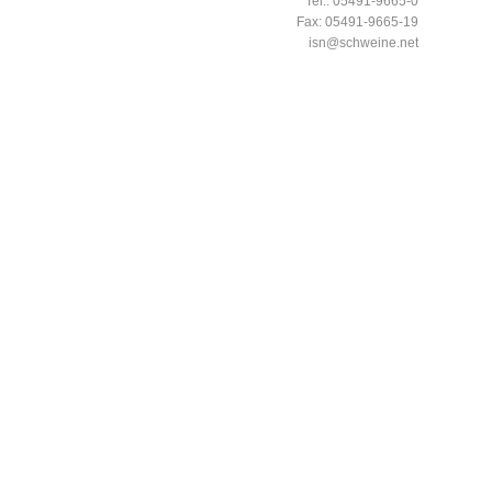
Tel.: 05491-9665-0
Fax: 05491-9665-19
isn@schweine.net