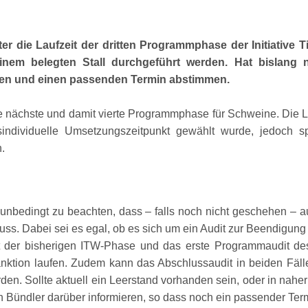
er die Laufzeit der dritten Programmphase der Initiative
em belegten Stall durchgeführt werden. Hat bislang n
eren und einen passenden Termin abstimmen.
 die nächste und damit vierte Programmphase für Schweine. Die
individuelle Umsetzungszeitpunkt gewählt wurde, jedoch sp
.
s unbedingt zu beachten, dass – falls noch nicht geschehen –
s. Dabei sei es egal, ob es sich um ein Audit zur Beendigung
udit der bisherigen ITW-Phase und das erste Programmaudit 
Sanktion laufen. Zudem kann das Abschlussaudit in beiden Fäll
n. Sollte aktuell ein Leerstand vorhanden sein, oder in naher 
n Bündler darüber informieren, so dass noch ein passender Te