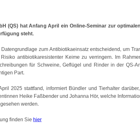
H (QS) hat Anfang April ein Online-Seminar zur optimale
rfügung steht.
de Datengrundlage zum Antibiotikaeinsatz entscheidend, um Tran
 Risiko antibiotikaresistenter Keime zu verringern. Im Rahme
rschreibungen für Schweine, Geflügel und Rinder in der QS-A
htigen Part.
il 2025 stattfand, informiert Bündler und Tierhalter darüber
entinnen Heike Faßbender und Johanna Hör, welche Informatione
angesehen werden.
hung finden Sie
hier