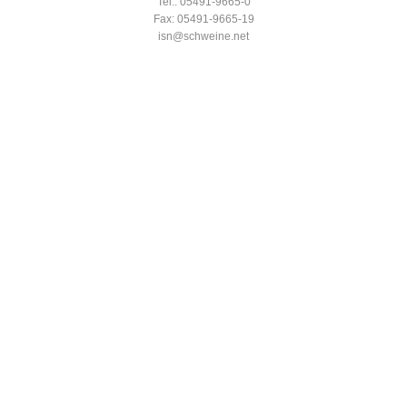
Tel.: 05491-9665-0
Fax: 05491-9665-19
isn@schweine.net