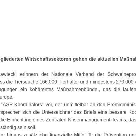
liederten Wirtschaftssektoren gehen die aktuellen Maßn
rawiecki erinnern der Nationale Verband der Schweinepr
ss die Tierseuche 166.000 Tierhalter und mindestens 270.000 Ar
engungen ein kohärentes Maßnahmenbündel, das die laufen
Europe.
s
ASP-Koordinators
vor, der unmittelbar an den Premierminist
sprechen sich die Unterzeichner des Briefs eine bessere Koord
 Einrichtung eines Zentralen Krisenmanagement-Teams, das 
ständig sein soll.
 hinaus zusätzliche finanzielle Mittel für die Prävention 