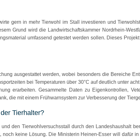
irte gern in mehr Tierwohl im Stall investieren und Tierwohlst
m Grund wird die Landwirtschaftskammer Nordrhein-Westfalen
gsmaterial umfassend getestet werden sollen. Dieses Projekt f
achung ausgestattet werden, wobei besonders die Bereiche Entl
ransportzeiten bei Temperaturen über 30°C auf deutlich unter 
chung erarbeiten. Gesammelte Daten zu Eigenkontrollen, Vet
ank, die mit einem Frühwarnsystem zur Verbesserung der Tierge
der Tierhalter?
 und den Tierwohlversuchsstall durch den Landeshaushalt berei
, noch keine Lösung. Die Ministerin Heinen-Esser will dafür