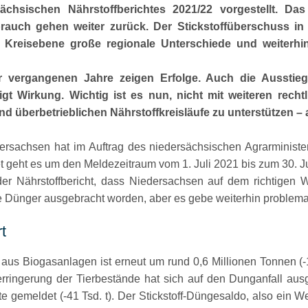
chsischen Nährstoffberichtes 2021/22 vorgestellt. Da
auch gehen weiter zurück. Der Stickstoffüberschuss in d
auf Kreisebene große regionale Unterschiede und weiter
r vergangenen Jahre zeigen Erfolge. Auch die Ausstieg
igt Wirkung. Wichtig ist es nun, nicht mit weiteren rec
nd überbetrieblichen Nährstoffkreisläufe zu unterstützen –
sachsen hat im Auftrag des niedersächsischen Agrarministe
t geht es um den Meldezeitraum vom 1. Juli 2021 bis zum 30. J
 der Nährstoffbericht, dass Niedersachsen auf dem richtigen
e Dünger ausgebracht worden, aber es gebe weiterhin problem
t
 aus Biogasanlagen ist erneut um rund 0,6 Millionen Tonnen (-1
erringerung der Tierbestände hat sich auf den Dunganfall ausg
e gemeldet (-41 Tsd. t). Der Stickstoff-Düngesaldo, also ein We