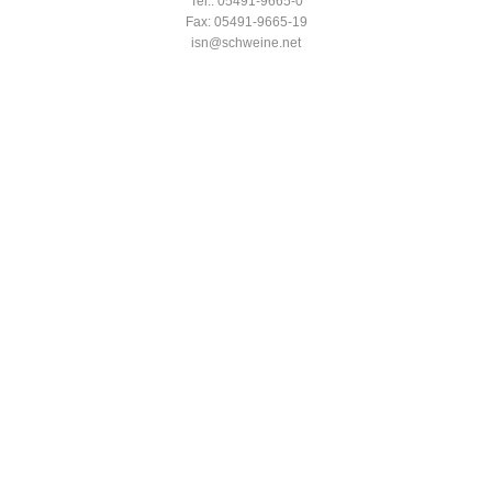
Tel.: 05491-9665-0
Fax: 05491-9665-19
isn@schweine.net