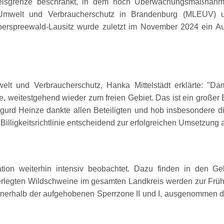
reisgrenze beschränkt, in dem noch Überwachungsmaßnahme
, Umwelt und Verbraucherschutz in Brandenburg (MLEUV) u
berspreewald-Lausitz wurde zuletzt im November 2024 ein 
welt und Verbraucherschutz, Hanka Mittelstädt erklärte:
Dam
te, weitestgehend wieder zum freien Gebiet. Das ist ein großer
urd Heinze dankte allen Beteiligten und hob insbesondere di
illigkeitsrichtlinie entscheidend zur erfolgreichen Umsetzun
ion weiterhin intensiv beobachtet. Dazu finden in den Geb
d erlegten Wildschweine im gesamten Landkreis werden zur Früh
nnerhalb der aufgehobenen Sperrzone II und I, ausgenommen 