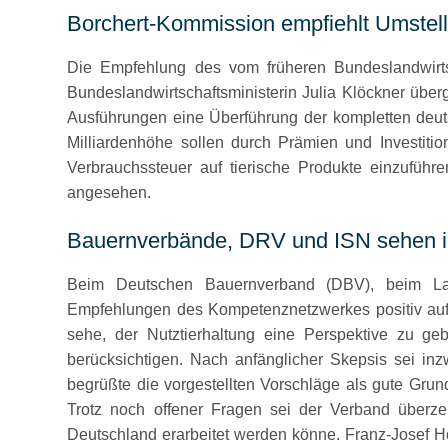
Borchert-Kommission empfiehlt Umstell
Die Empfehlung des vom früheren Bundeslandwirtsc
Bundeslandwirtschaftsministerin Julia Klöckner übe
Ausführungen eine Überführung der kompletten deuts
Milliardenhöhe sollen durch Prämien und Investiti
Verbrauchssteuer auf tierische Produkte einzufüh
angesehen.
Bauernverbände, DRV und ISN sehen in
Beim Deutschen Bauernverband (DBV), beim Lan
Empfehlungen des Kompetenznetzwerkes positiv aufg
sehe, der Nutztierhaltung eine Perspektive zu geb
berücksichtigen. Nach anfänglicher Skepsis sei i
begrüßte die vorgestellten Vorschläge als gute Grun
Trotz noch offener Fragen sei der Verband überzeu
Deutschland erarbeitet werden könne. Franz-Josef Ho