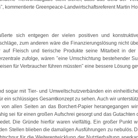
n
, kommentierte Greenpeace-Landwirtschaftsreferent Martin Ho
r
ußerte sich entgegen der vielen positiven und konstruk
schläge, zum anderen wäre die Finanzierungslösung nicht üb
r auf Fleisch und tierische Produkte seine Mitarbeit in d
erzentrale zufolge, wären
eine Umschichtung bestehender Subv
reisen für Verbraucher führen müssten
eine bessere Lösung g
nd sogar mit Tier- und Umweltschutzverbänden ein einheitlic
r ein schlüssiges Gesamtkonzept zu sehen. Auch wir unterstüt
 von allen Seiten an das Borchert-Papier herangegangen wi
sfähig sei für einen großen Aufschrei gesorgt und das Gutachten
redet. Die Gründe hierfür waren vielfältig. Ein großer Punkt
n Stellen blieben die damaligen Ausführungen zu nebulös. Dass
htschnur für die Weiterentwicklung der Nutztierhaltung anerk