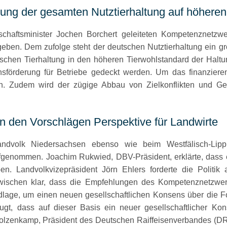
ung der gesamten Nutztierhaltung auf höheren
haftsminister Jochen Borchert geleiteten Kompetenznetzwerk
rgeben. Dem zufolge steht der deutschen Nutztierhaltung ein
chen Tierhaltung in den höheren Tierwohlstandard der Haltu
onsförderung für Betriebe gedeckt werden. Um das finanzier
ren. Zudem wird der zügige Abbau von Zielkonflikten und G
 den Vorschlägen Perspektive für Landwirte
dvolk Niedersachsen ebenso wie beim Westfälisch-Lippi
enommen. Joachim Rukwied, DBV-Präsident, erklärte, dass er
en. Landvolkvizepräsident Jörn Ehlers forderte die Politi
nzwischen klar, dass die Empfehlungen des Kompetenznetzw
dlage, um einen neuen gesellschaftlichen Konsens über die For
gt, dass auf dieser Basis ein neuer gesellschaftlicher Kon
lzenkamp, Präsident des Deutschen Raiffeisenverbandes (DRV) b