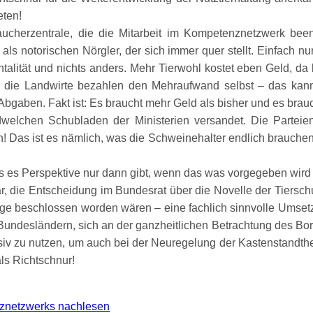
eten!
aucherzentrale, die die Mitarbeit im Kompetenznetzwerk be
v als notorischen Nörgler, der sich immer quer stellt. Einfach 
talität und nichts anders. Mehr Tierwohl kostet eben Geld, d
er, die Landwirte bezahlen den Mehraufwand selbst – das kan
 Abgaben. Fakt ist: Es braucht mehr Geld als bisher und es bra
endwelchen Schubladen der Ministerien versandet. Die Partei
n! Das ist es nämlich, was die Schweinehalter endlich brauchen
 es Perspektive nur dann gibt, wenn das was vorgegeben wird au
r, die Entscheidung im Bundesrat über die Novelle der Tiersc
ge beschlossen worden wären – eine fachlich sinnvolle Umsetzb
Bundesländern, sich an der ganzheitlichen Betrachtung des Borc
nsiv zu nutzen, um auch bei der Neuregelung der Kastenstan
ls Richtschnur!
znetzwerks nachlesen