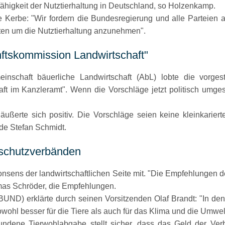
fähigkeit der Nutztierhaltung in Deutschland, so Holzenkamp.
he Kerbe:
Wir fordern die Bundesregierung und alle Parteien
atten um die Nutztierhaltung anzunehmen
.
nftskommission Landwirtschaft
einschaft bäuerliche Landwirtschaft (AbL) lobte die vorge
aft im Kanzleramt
. Wenn die Vorschläge jetzt politisch umge
erte sich positiv. Die Vorschläge seien keine kleinkariert
ende Stefan Schmidt.
tschutzverbänden
sens der landwirtschaftlichen Seite mit.
Die Empfehlungen d
mas Schröder, die Empfehlungen.
BUND) erklärte durch seinen Vorsitzenden Olaf Brandt:
In den
owohl besser für die Tiere als auch für das Klima und die Umwelt
ndene Tierwohlabgabe stellt sicher, dass das Geld der Verb