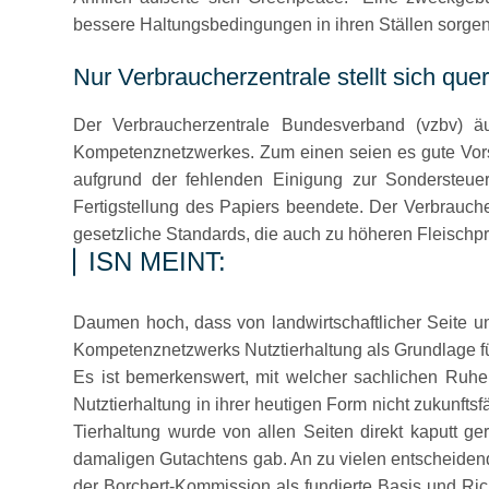
bessere Haltungsbedingungen in ihren Ställen sorge
Nur Verbraucherzentrale stellt sich que
Der Verbraucherzentrale Bundesverband (vzbv) ä
Kompetenznetzwerkes. Zum einen seien es gute Vor
aufgrund der fehlenden Einigung zur Sondersteue
Fertigstellung des Papiers beendete. Der Verbrauch
gesetzliche Standards, die auch zu höheren Fleischp
ISN MEINT:
Daumen hoch, dass von landwirtschaftlicher Seite u
Kompetenznetzwerks Nutztierhaltung als Grundlage fü
Es ist bemerkenswert, mit welcher sachlichen Ruhe
Nutztierhaltung in ihrer heutigen Form nicht zukunft
Tierhaltung wurde von allen Seiten direkt kaputt ge
damaligen Gutachtens gab. An zu vielen entscheidende
der Borchert-Kommission als fundierte Basis und Ric