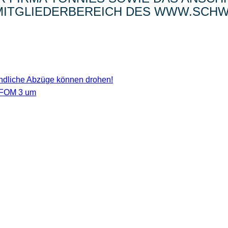
 MITGLIEDERBEREICH DES WWW.SCHWE
ndliche Abzüge können drohen!
toFOM 3 um