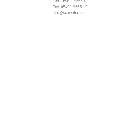
Tel.: 05491-9665-0
Fax: 05491-9665-19
isn@schweine.net