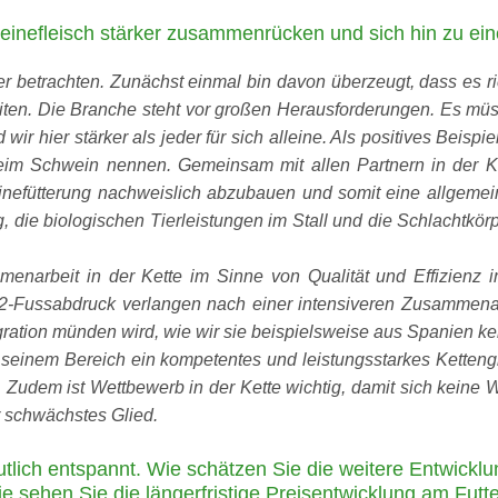
einefleisch stärker zusammenrücken und sich hin zu ein
r betrachten. Zunächst einmal bin davon überzeugt, dass es ric
n. Die Branche steht vor großen Herausforderungen. Es müs
ir hier stärker als jeder für sich alleine. Als positives Beisp
beim Schwein nennen. Gemeinsam mit allen Partnern in der Ke
inefütterung nachweislich abzubauen und somit eine allgemeine
g, die biologischen Tierleistungen im Stall und die Schlachtkörp
menarbeit in der Kette im Sinne von Qualität und Effizienz
2-Fussabdruck verlangen nach einer intensiveren Zusammenarb
egration münden wird, wie wir sie beispielsweise aus Spanien 
n seinem Bereich ein kompetentes und leistungsstarkes Ketteng
. Zudem ist Wettbewerb in der Kette wichtig, damit sich keine 
hr schwächstes Glied.
utlich entspannt. Wie schätzen Sie die weitere Entwicklu
ie sehen Sie die längerfristige Preisentwicklung am Futt