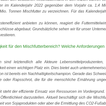
ller im Kalenderjahr 2022 gegenüber dem Vorjahr ca. 1,4 Mi
Mio. Tonnen Mischfutter zu verzeichnen. Für das Kalenderjahr
steneffizient anbieten zu können, reagiert die Futtermittelwir
lüsse abgebaut. Grundsätzliche sehen wir für unser Unterne
vestieren.
eit für den Mischfutterbereich? Welche Anforderungen k
 sind letztendlich alle Akteure Lebensmittelproduzenten, 
eit einen wichtigen Platz ein. Dies bietet auch unternehmeris
on ist bereits ein Nachhaltigkeitschampion. Gerade das Schwe
eie oder Rapsschrot, die für die menschliche Ernährung unge
 steht der effiziente Einsatz von Ressourcen im Vordergrund.
r Öffentlichkeit darzustellen. Aktuell beschäftigt sich die Mis
heit von Sojaprodukten oder aber die Ermittlung des CO2-Fußa