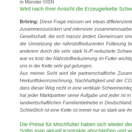
in Münster ©ISN
Wird nach Ihrer Ansicht die Erzeugerkette Schw
Bröring:
Diese Frage müssen wir etwas differenzierte
zusammenzurücken und intensiver zusammenzuarbeite
Gesellschaft, die sich massiv ändert. Gemeinsam sind w
die Umsetzung der nährstoffreduzierten Fütterung 
anderem durch die sehr stark N-/P-reduzierte Schwe
war es trotz der Nährstoffreduzierung im Futter wichti
uns in der Kette sehr gut gelungen.
Aus meiner Sicht wird die partnerschaftliche Zusam
Herkunftskennzeichnung, Nachhaltigkeit und der CO
dass dieser Weg nicht in eine vertikale Schweineint
hat jeder Marktpartner seine Aufgabe und jeder ist i
landwirtschaftlichen Familienbetriebe in Deutschland
Schließlich ist eine Kette ist immer nur so stark wie i
Die Preise für Mischfutter haben sich wieder de
Sollte man aktuell Kontrakte abschließen und w