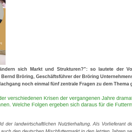
rändern sich Markt und Strukturen?
: so lautete der V
 Bernd Bröring, Geschäftsführer der Bröring Unternehmens
 Nachgang noch einmal fünf zentrale Fragen zu dem Thema ge
 der verschiedenen Krisen der vergangenen Jahre dramat
nnen. Welche Folgen ergeben sich daraus für die Futtermit
bild der landwirtschaftlichen Nutztierhaltung. Als Vorlieferant
n auch den deutschen Mischfuttermarkt in den letzten Jahren 