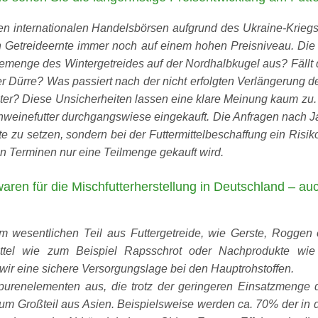
n internationalen Handelsbörsen aufgrund des Ukraine-Kriegs 
 Getreideernte immer noch auf einem hohen Preisniveau. Die z
rntemenge des Wintergetreides auf der Nordhalbkugel aus? Fäll
er Dürre? Was passiert nach der nicht erfolgten Verlängerun
iter? Diese Unsicherheiten lassen eine klare Meinung kaum zu.
hweinefutter durchgangswiese eingekauft. Die Anfragen nach J
te zu setzen, sondern bei der Futtermittelbeschaffung ein Risik
ren Terminen nur eine Teilmenge gekauft wird.
waren für die Mischfutterherstellung in Deutschland – a
m wesentlichen Teil aus Futtergetreide, wie Gerste, Roggen 
mittel wie zum Beispiel Rapsschrot oder Nachprodukte wie
wir eine sichere Versorgungslage bei den Hauptrohstoffen.
urenelementen aus, die trotz der geringeren Einsatzmenge 
m Großteil aus Asien. Beispielsweise werden ca. 70% der in de