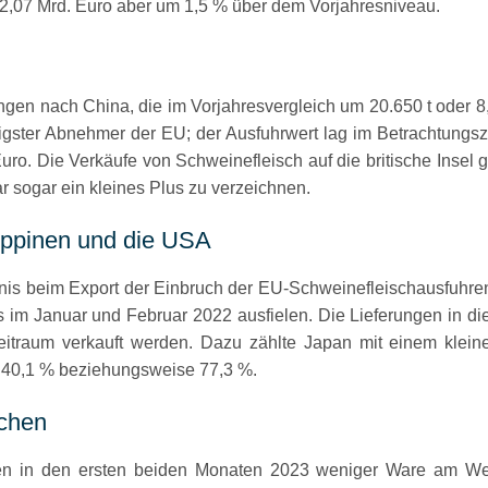
p 2,07 Mrd. Euro aber um 1,5 % über dem Vorjahresniveau.
n nach China, die im Vorjahresvergleich um 20.650 t oder 8,5
igster Abnehmer der EU; der Ausfuhrwert lag im Betrachtungsze
ro. Die Verkäufe von Schweinefleisch auf die britische Insel g
 sogar ein kleines Plus zu verzeichnen.
lippinen und die USA
nis beim Export der Einbruch der EU-Schweinefleischausfuhre
 als im Januar und Februar 2022 ausfielen. Die Lieferungen in d
itraum verkauft werden. Dazu zählte Japan mit einem klein
40,1 % beziehungsweise 77,3 %.
chen
ten in den ersten beiden Monaten 2023 weniger Ware am We