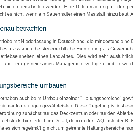
b nicht überschritten werden. Eine Differenzierung mit der gle
icht es nicht, wenn ein Sauenhalter einen Maststall hinzu baut
genau betrachten
Betriebe mit Niederlassung in Deutschland, die mindestens eine
 es, dass auch die steuerrechtliche Einordnung als Gewerbebetr
etriebseinheiten eines Landwirtes. Dies wird sehr ausführlic
eiten über ein gemeinsames Management verfügen und in wel
ltungsbereiche umbauen
nsvorhaben auch beim Umbau einzelner
Haltungsbereiche
gewäh
emiumanforderungen gewährleisten. Diese Regelung ist insbeson
verordnung zunächst nur das Deckzentrum oder nur den Abferk
fel steckt hier jedoch im Detail, denn in der FAQ-Liste der BL
e es sich regelmäßig nicht um getrennte Haltungsbereiche handel