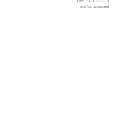
Fax: 05491-9665-19
isn@schweine.net