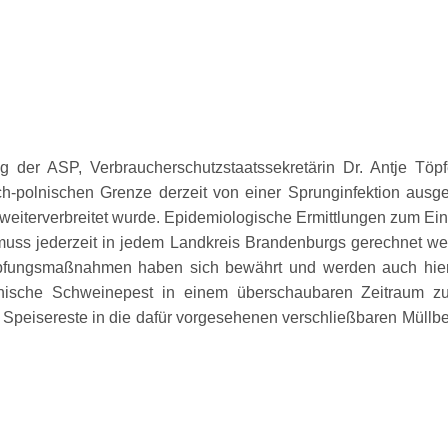
 der ASP, Verbraucherschutzstaatssekretärin Dr. Antje Töp
ch-polnischen Grenze derzeit von einer Sprunginfektion ausgeh
weiterverbreitet wurde. Epidemiologische Ermittlungen zum Ein
muss jederzeit in jedem Landkreis Brandenburgs gerechnet wer
fungsmaßnahmen haben sich bewährt und werden auch hier 
nische Schweinepest in einem überschaubaren Zeitraum zu 
 Speisereste in die dafür vorgesehenen verschließbaren Müllbeh