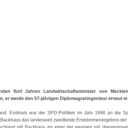
den fünf Jahren Landwirtschaftsminister von Meckle
an, er werde den 57-jährigen Diplomagraringenieur erneut in
land. Erstmals war der SPD-Politiker im Jahr 1998 an die Sp
Backhaus das landesweit zweitbeste Erststimmenergebnis der 
schland gilt Backhaus als einer der wenigen mit überregionalem